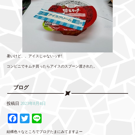
暑いけど、、アイスじゃないっす!
コンビニでキムチ買ったらアイスのスプーン渡された。
ブログ
投稿日
2023年8月4日
Fa
T
Li
ce
wi
ne
結構色々なところでブログたまにみてますよー