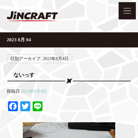
2023 8月 04
日別アーカイブ:
2023年8月4日
ないっす
投稿日
2023年8月4日
Fa
T
Li
ce
wi
ne
bo
tte
ok
r