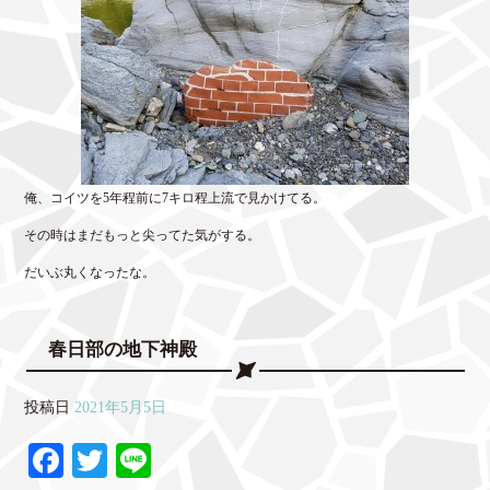
俺、コイツを5年程前に7キロ程上流で見かけてる。
その時はまだもっと尖ってた気がする。
だいぶ丸くなったな。
春日部の地下神殿
投稿日
2021年5月5日
Fa
T
Li