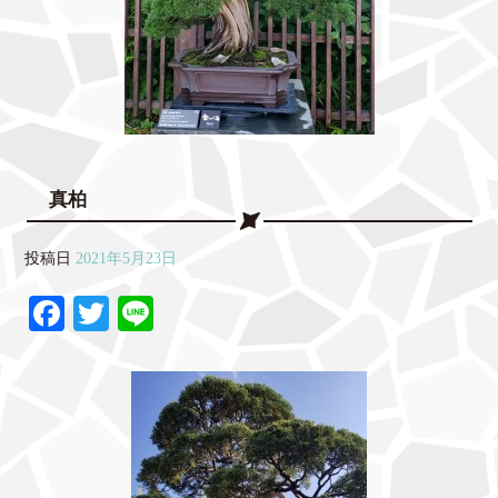
真柏
投稿日
2021年5月23日
Fa
T
Li
ce
wi
ne
bo
tte
ok
r