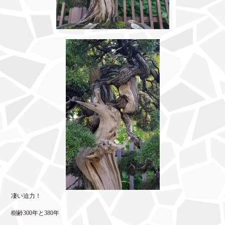
凄い迫力！
樹齢300年と380年