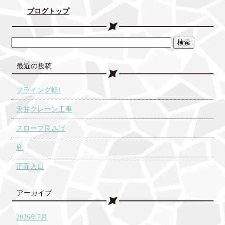
ブログトップ
最近の投稿
フライング軽!
天井クレーン工事
スロープ良さげ
庇
正面入口
アーカイブ
2026年7月