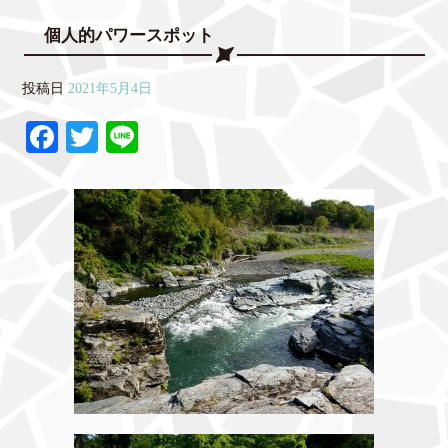
個人的パワースポット
投稿日
2021年5月4日
Fa
T
Li
ce
wi
ne
bo
tte
ok
r