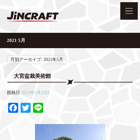
2021 5月
月別アーカイブ:
2021年5月
大宮盆栽美術館
投稿日
2021年5月23日
Fa
T
Li
ce
wi
ne
bo
tte
ok
r