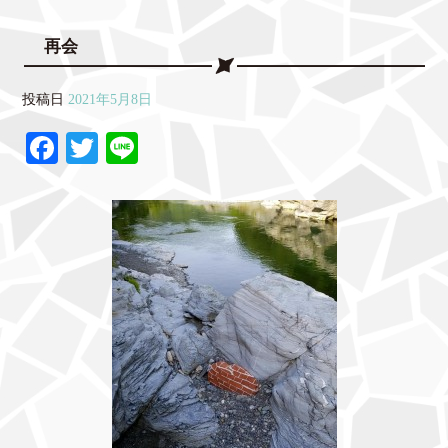
再会
投稿日
2021年5月8日
Fa
T
Li
ce
wi
ne
bo
tte
ok
r