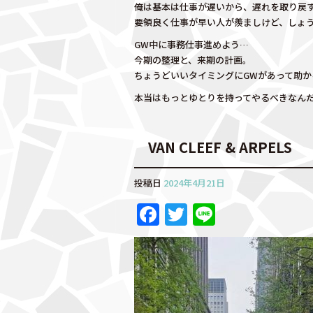
俺は基本は仕事が遅いから、遅れを取り戻
k
要領良く仕事が早い人が羨ましけど、しょ
GW中に事務仕事進めよう…
今期の整理と、来期の計画。
ちょうどいいタイミングにGWがあって助か
本当はもっとゆとりを持ってやるべきなん
VAN CLEEF & ARPELS
投稿日
2024年4月21日
F
T
Li
a
w
n
c
it
e
e
te
b
r