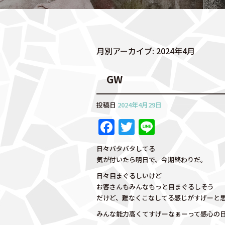
月別アーカイブ:
2024年4月
GW
投稿日
2024年4月29日
F
T
Li
a
w
n
日々バタバタしてる
c
it
e
気が付いたら明日で、今期終わりだ。
e
te
日々目まぐるしいけど
b
r
お客さんもみんなもっと目まぐるしそう
だけど、難なくこなしてる感じがすげーと
o
みんな能力高くてすげーなぁーって感心の
o