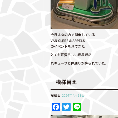
今日は丸の内で開催している
VAN CLEEF & ARPELS
のイベントを見てきた
とても可愛らしい世界観だ
丸キューブと仲通りが飾られていた。
模様替え
投稿日
2024年4月19日
F
T
Li
a
w
n