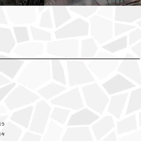
思う
日々