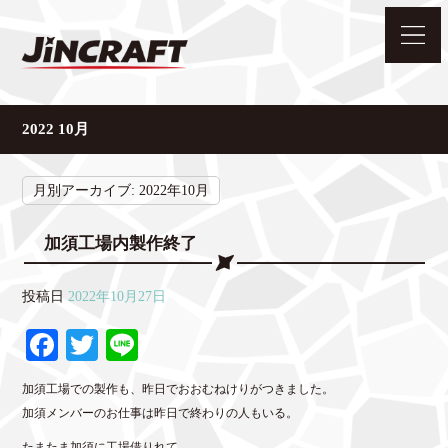
2022 10月
月別アーカイブ:
2022年10月
加須工場内製作終了
投稿日
2022年10月27日
Fa
T
Li
ce
wi
ne
加須工場での製作も、昨日でおおむねけりがつきました。
bo
tte
加須メンバーのお仕事は昨日で終わりの人もいる。
ok
r
たまたま加須に工場借りれて、