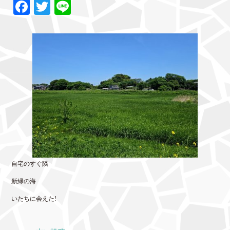
Fa
T
Li
ce
wi
ne
bo
tte
ok
r
自宅のすぐ隣
新緑の海
いたちに会えた!