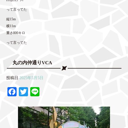
って言ってた
縦15m
横11m
重さ800キロ
って言ってた
丸の内仲通りVCA
投稿日
2025年5月5日
Fa
T
Li
ce
wi
ne
bo
tte
ok
r