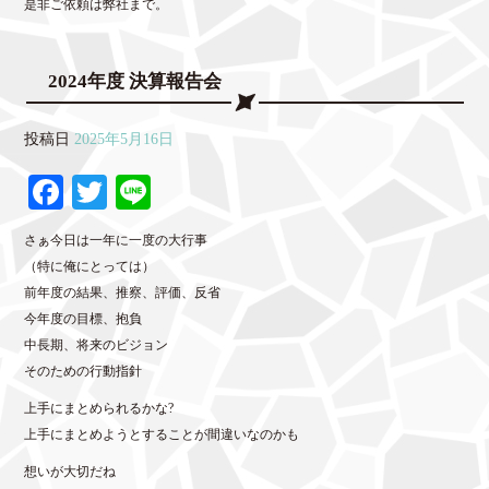
是非ご依頼は弊社まで。
2024年度 決算報告会
投稿日
2025年5月16日
Fa
T
Li
ce
wi
ne
さぁ今日は一年に一度の大行事
bo
tte
（特に俺にとっては）
ok
r
前年度の結果、推察、評価、反省
今年度の目標、抱負
中長期、将来のビジョン
そのための行動指針
上手にまとめられるかな?
上手にまとめようとすることが間違いなのかも
想いが大切だね