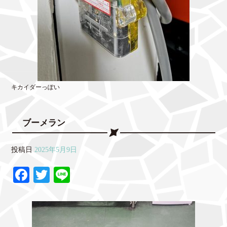
キカイダーっぽい
ブーメラン
投稿日
2025年5月9日
Fa
T
Li
ce
wi
ne
bo
tte
ok
r