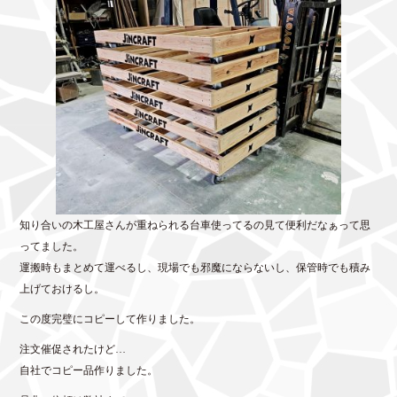
bo
tte
ok
r
知り合いの木工屋さんが重ねられる台車使ってるの見て便利だなぁって思
ってました。
運搬時もまとめて運べるし、現場でも邪魔にならないし、保管時でも積み
上げておけるし。
この度完璧にコピーして作りました。
注文催促されたけど…
自社でコピー品作りました。