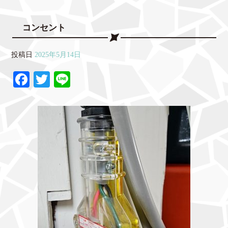
コンセント
投稿日
2025年5月14日
Fa
T
Li
ce
wi
ne
bo
tte
ok
r