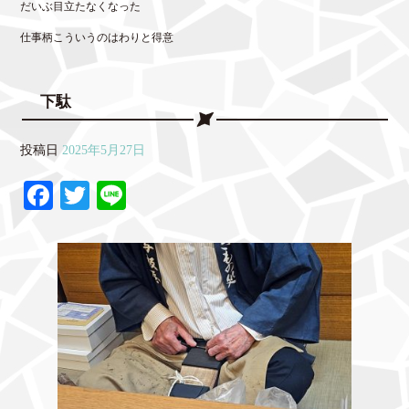
だいぶ目立たなくなった
仕事柄こういうのはわりと得意
下駄
投稿日
2025年5月27日
Fa
T
Li
ce
wi
ne
bo
tte
ok
r