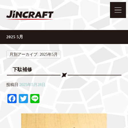
2025 5月
月別アーカイブ:
2025年5月
下駄補修
投稿日
2025年5月28日
Fa
T
Li
ce
wi
ne
bo
tte
ok
r