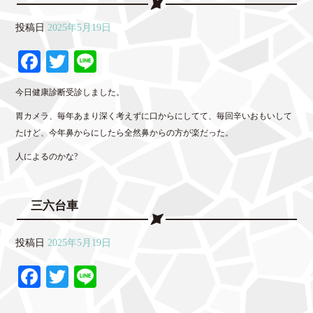
投稿日
2025年5月19日
Fa
T
Li
ce
wi
ne
今日健康診断受診しました。
bo
tte
胃カメラ、毎年あまり深く考えずに口からにしてて、毎回辛いおもいして
ok
r
たけど、今年鼻からにしたら全然鼻からの方が楽だった。
人によるのかな?
三六台車
投稿日
2025年5月19日
Fa
T
Li
ce
wi
ne