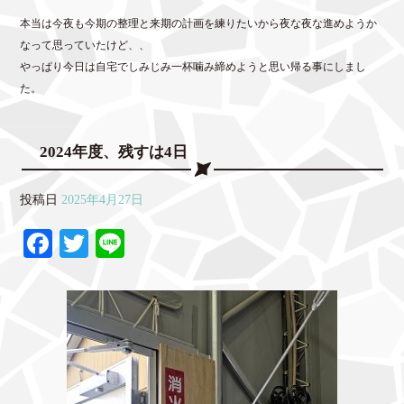
本当は今夜も今期の整理と来期の計画を練りたいから夜な夜な進めようか
なって思っていたけど、、
やっぱり今日は自宅でしみじみ一杯噛み締めようと思い帰る事にしまし
た。
2024年度、残すは4日
投稿日
2025年4月27日
Fa
T
Li
ce
wi
ne
bo
tte
ok
r