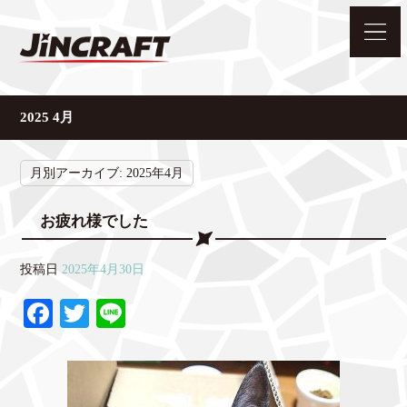
2025 4月
月別アーカイブ:
2025年4月
お疲れ様でした
投稿日
2025年4月30日
Fa
T
Li
ce
wi
ne
bo
tte
ok
r