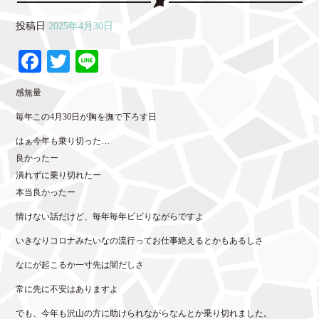
投稿日
2025年4月30日
Fa
T
Li
ce
wi
ne
感無量
bo
tte
毎年この4月30日が胸を撫で下ろす日
ok
r
はぁ今年も乗り切った…
良かったー
潰れずに乗り切れたー
本当良かったー
情けない話だけど、毎年毎年ビビりながらですよ
いきなりコロナみたいなの流行ってお仕事絶えるとかもあるしさ
なにが起こるか一寸先は闇だしさ
常に先に不安はありますよ
でも、今年も沢山の方に助けられながらなんとか乗り切れました。