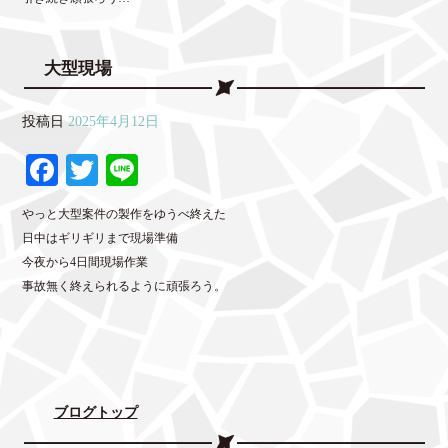
大型現場
投稿日
2025年4月12日
Fa
T
Li
ce
wi
ne
やっと大型案件の製作をゆうべ終えた
bo
tte
日中はギリギリまで現場準備
ok
r
今夜から4日間現場作業
事故無く終えられるように頑張ろう。
ブログトップ