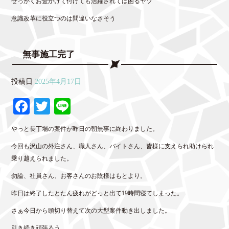
せっかくお金かけて付けても活躍されては困るヤツ
意識改革に役立つのは間違いなさそう
無事施工完了
投稿日
2025年4月17日
Fa
T
Li
ce
wi
ne
やっと長丁場の案件が昨日の朝無事に終わりました。
bo
tte
今回も沢山の外注さん、職人さん、バイトさん、皆様に支えられ助けられ
ok
r
乗り越えられました。
勿論、社員さん、お客さんのお陰様はもとより。
昨日は終了したとたん疲れがどっと出て19時間寝てしまった。
さぁ今日から頭切り替えて次の大型案件動き出しました。
引き続き頑張ろう…