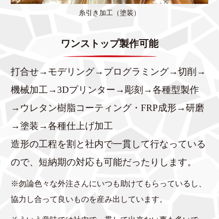
糸引き加工（塗装）
ワンストップ製作可能
打合せ→モデリング→プログラミング→切削→
機械加工→3Dプリンター→彫刻→各種型製作
→ウレタン樹脂コーティング・FRP成形→研磨
→塗装→各種仕上げ加工
造形の工程を割と社内で一貫して行なっている
ので、短納期の対応も可能だったりします。
※勿論色々な外注さんにいつも助けてもらっているし、
協力し合って良いものを産み出しています。