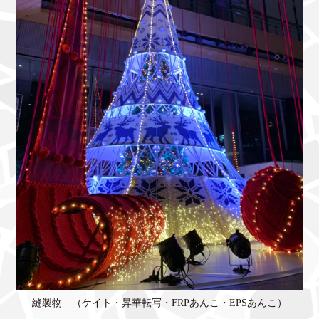
縫製物 （ケイト・昇華転写・FRPあんこ・EPSあんこ）