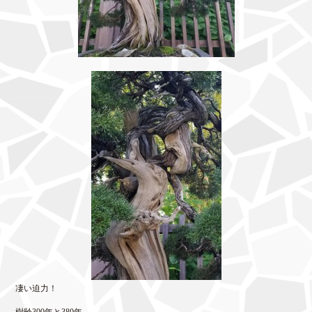
凄い迫力！