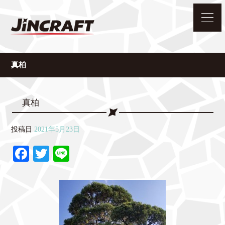
真柏
真柏
投稿日
2021年5月23日
Fa
T
Li
ce
wi
ne
bo
tte
ok
r