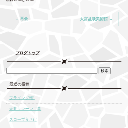
樹齢300年と380年
←
再会
大宮盆栽美術館
→
ブログトップ
最近の投稿
フライング軽!
天井クレーン工事
スロープ良さげ