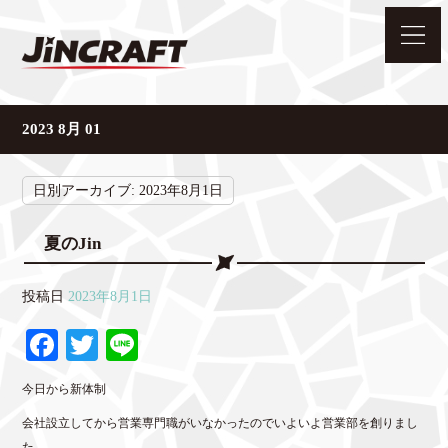
2023 8月 01
日別アーカイブ:
2023年8月1日
夏のJin
投稿日
2023年8月1日
Fa
T
Li
ce
wi
ne
今日から新体制
bo
tte
会社設立してから営業専門職がいなかったのでいよいよ営業部を創りまし
ok
r
た。