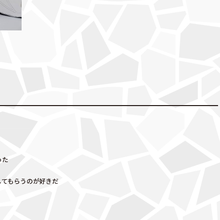
った
してもらうのが好きだ
。