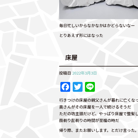
k
毎日忙しいからなかなかはかどらないなー
とりあえず形にはなった
床屋
投稿日
2022年3月3日
F
T
Li
a
w
n
行きつけの床屋の親父さんが暮れに亡くな
c
it
e
奥さんがその床屋を一人で続けるそうだ
e
te
ただの坊主頭だけど、やっぱり床屋で整髪
顔剃り髭剃りの時間が至福の時だ
b
r
帰り際、またお願いします。とだけ言った
o