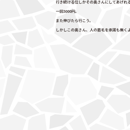
行き続ける位しかその奥さんにしてあげれ
o
一回3000円。
k
また伸びたら行こう。
しかしこの奥さん、人の眉毛を承諾も無く