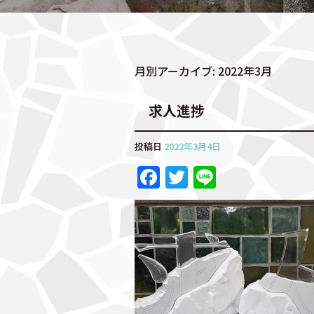
月別アーカイブ:
2022年3月
求人進捗
投稿日
2022年3月4日
F
T
Li
a
w
n
c
it
e
e
te
b
r
o
o