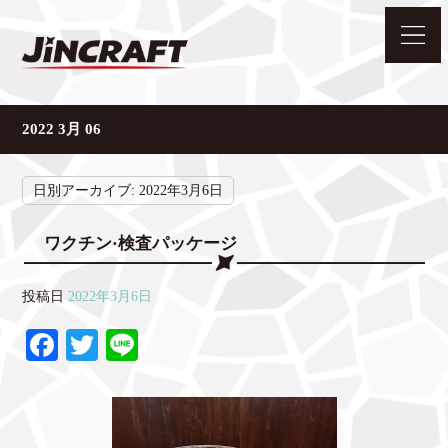
2022 3月 06
日別アーカイブ:
2022年3月6日
ワクチン·検査パッケージ
投稿日
2022年3月6日
Fa
T
Li
ce
wi
ne
bo
tte
ok
r