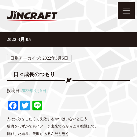
2022 3月 05
日別アーカイブ:
2022年3月5日
日々成長のつもり
投稿日
2022年3月5日
Fa
T
Li
ce
wi
ne
人は失敗をしたくて失敗するやつはいないと思う
bo
tte
成功をわずかでもイメージ出来てるからこそ挑戦して、
ok
r
挑戦した結果、失敗があるんだと思う