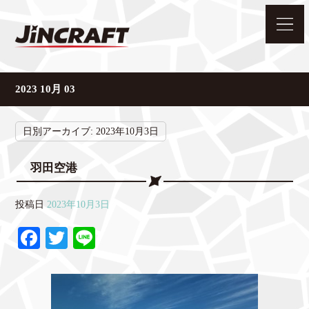
2023 10月 03
日別アーカイブ:
2023年10月3日
羽田空港
投稿日
2023年10月3日
Fa
T
Li
ce
wi
ne
bo
tte
ok
r