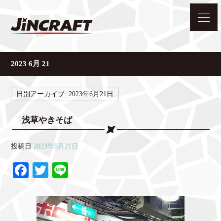
2023 6月 21
日別アーカイブ:
2023年6月21日
浅草やきそば
投稿日
2023年6月21日
Fa
T
Li
ce
wi
ne
bo
tte
ok
r