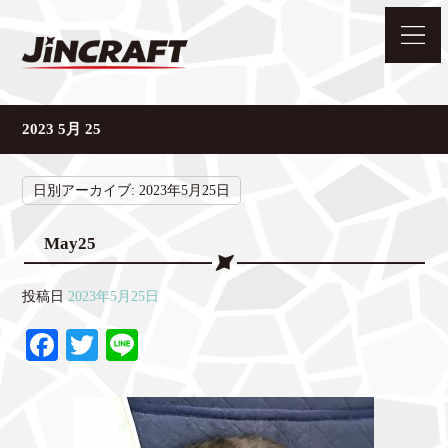
2023 5月 25
日別アーカイブ:
2023年5月25日
May25
投稿日
2023年5月25日
Fa
T
Li
ce
wi
ne
bo
tte
ok
r