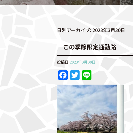
日別アーカイブ:
2023年3月30日
この季節限定通勤路
投稿日
2023年3月30日
F
T
Li
a
w
n
c
it
e
e
te
b
r
o
o