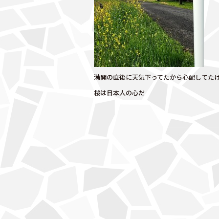
k
満開の直後に天気下ってたから心配してた
桜は日本人の心だ