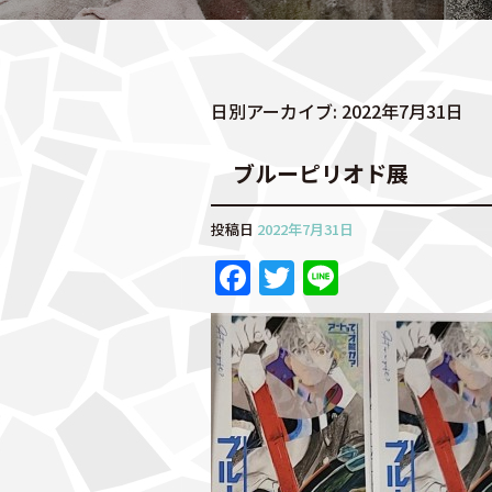
日別アーカイブ:
2022年7月31日
ブルーピリオド展
投稿日
2022年7月31日
F
T
Li
a
w
n
c
it
e
e
te
b
r
o
o