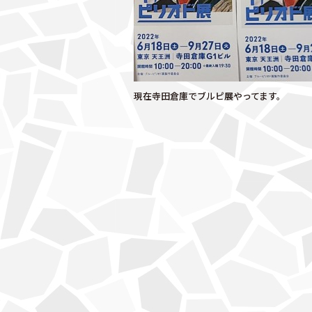
k
現在寺田倉庫でブルピ展やってます。