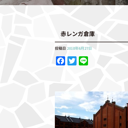
赤レンガ倉庫
投稿日
2018年6月27日
F
T
Li
a
w
n
c
it
e
e
te
b
r
o
o
k