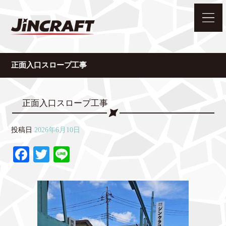
正面入口スロープ工事
正面入口スロープ工事
投稿日
2026年6月10日
Fa
T
Li
ce
wi
ne
bo
tte
ok
r