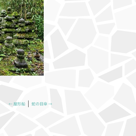
←
屋形船
蛇の目傘
→