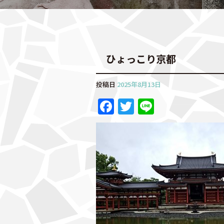
ひょっこり京都
投稿日
2025年8月13日
F
T
Li
a
w
n
c
it
e
e
te
b
r
o
o
k