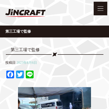
第三工場で監修
第三工場で監修
投稿日
2023年8月6日
Fa
T
Li
ce
wi
ne
bo
tte
ok
r