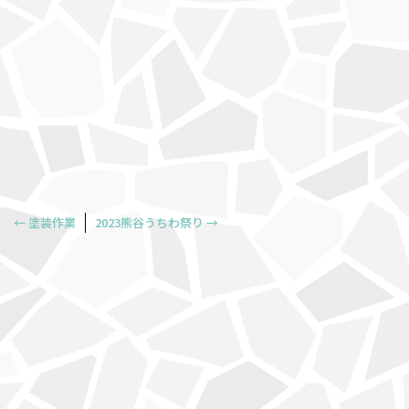
←
塗装作業
2023熊谷うちわ祭り
→