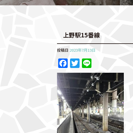
上野駅15番線
投稿日
2023年7月13日
F
T
Li
a
w
n
c
it
e
e
te
b
r
o
o
k