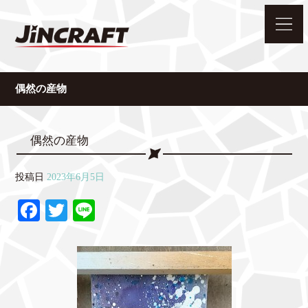
偶然の産物
偶然の産物
投稿日
2023年6月5日
Fa
T
Li
ce
wi
ne
bo
tte
ok
r