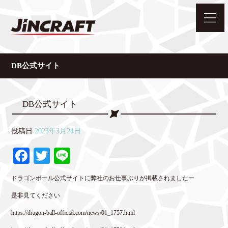
DB公式サイト
DB公式サイト
投稿日
2023年3月24日
Fa
T
Li
ce
wi
ne
ドラゴンボール公式サイトに弊社のお仕事ぶりが掲載されましたー
bo
tte
是非見てください
ok
r
https://dragon-ball-official.com/news/01_1757.html