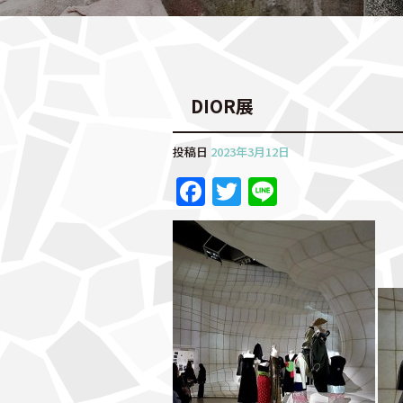
DIOR展
投稿日
2023年3月12日
F
T
Li
a
w
n
c
it
e
e
te
b
r
o
o
k