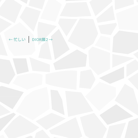
←
忙しい
DIOR展2
→