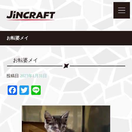
お転婆メイ
お転婆メイ
投稿日
2023年1月31日
Fa
T
Li
ce
wi
ne
bo
tte
ok
r