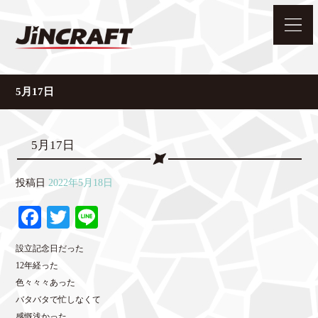
5月17日
5月17日
投稿日
2022年5月18日
Fa
T
Li
ce
wi
ne
設立記念日だった
bo
tte
12年経った
ok
r
色々々々あった
バタバタで忙しなくて
感慨浅かった