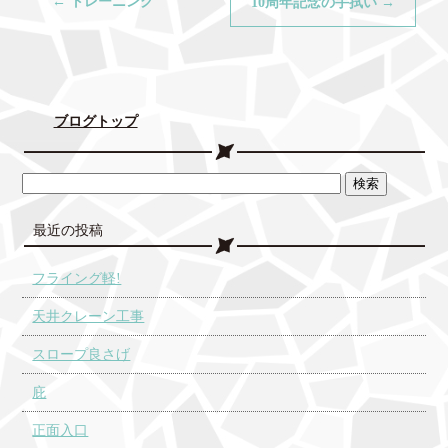
←
トレーニング
10周年記念の手拭い
→
ブログトップ
最近の投稿
フライング軽!
天井クレーン工事
スロープ良さげ
庇
正面入口