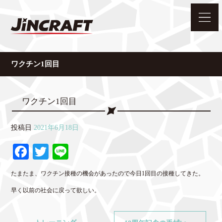
ワクチン1回目
ワクチン1回目
投稿日
2021年6月18日
Fa
T
Li
ce
wi
ne
たまたま、ワクチン接種の機会があったので今日1回目の接種してきた。
bo
tte
早く以前の社会に戻って欲しい。
ok
r