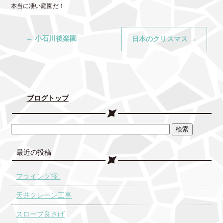
本当に凄い庭園だ！
←
小石川後楽園
日本のクリスマス
→
ブログトップ
最近の投稿
フライング軽!
天井クレーン工事
スロープ良さげ