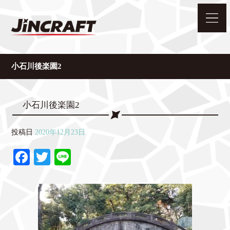
小石川後楽園2
小石川後楽園2
投稿日
2020年12月23日
Fa
T
Li
ce
wi
ne
bo
tte
ok
r