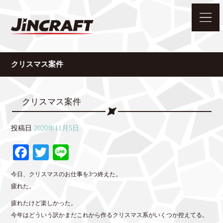
クリスマス案件
クリスマス案件
投稿日
2020年11月5日
Fa
T
Li
ce
wi
ne
今日、クリスマスのお仕事を3つ終えた。
bo
tte
疲れた。
ok
r
疲れたけど楽しかった。
今年はどういう訳かまだこれから作るクリスマス系がいくつか控えてる。