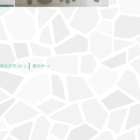
焼き文字 10･2
夢の中
→