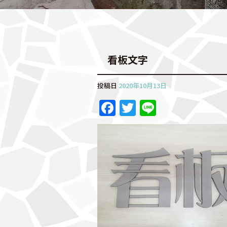
看板文字
投稿日
2020年10月13日
F
T
Li
a
w
n
c
it
e
e
te
b
r
o
o
k