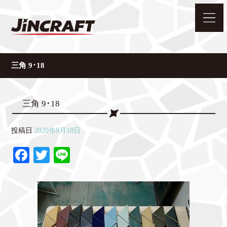
三角 9･18
三角 9･18
投稿日
2020年9月18日
Fa
T
Li
ce
wi
ne
bo
tte
ok
r